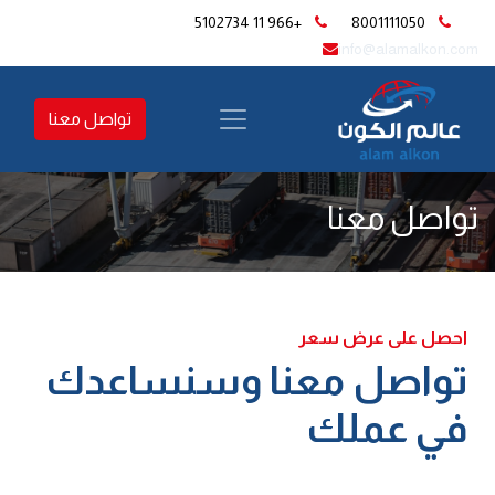
+966 11 5102734
8001111050
​
info@alamalkon.com
تواصل معنا
تواصل معنا
احصل على عرض سعر
تواصل معنا وسنساعدك
في عملك